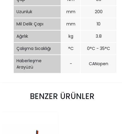
Uzunluk
mm
200
Mil Delik Çapı
mm
10
Ağırlık
kg
3.8
Çalışma Sıcaklığı
°C
0°C - 35°C
Haberleşme
-
CANopen
Arayüzü
BENZER ÜRÜNLER