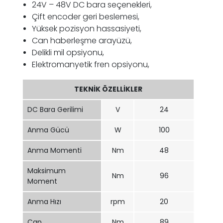
24V – 48V DC bara seçenekleri,
Çift encoder geri beslemesi,
Yüksek pozisyon hassasiyeti,
Can haberleşme arayüzü,
Delikli mil opsiyonu,
Elektromanyetik fren opsiyonu,
TEKNİK ÖZELLİKLER
DC Bara Gerilimi
V
24
Anma Gücü
W
100
Anma Momenti
Nm
48
Maksimum
Nm
96
Moment
Anma Hızı
rpm
20
Çap
Nm
89