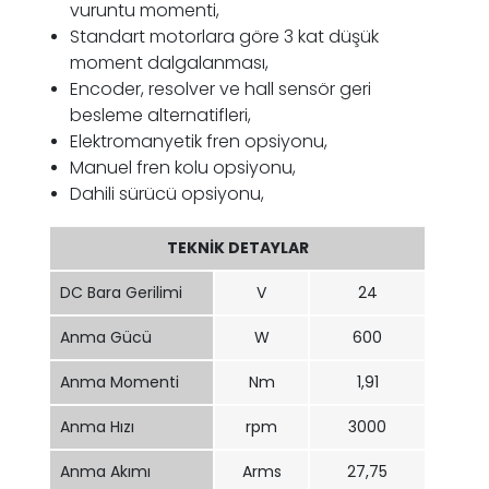
vuruntu momenti,
Standart motorlara göre 3 kat düşük
moment dalgalanması,
Encoder, resolver ve hall sensör geri
besleme alternatifleri,
Elektromanyetik fren opsiyonu,
Manuel fren kolu opsiyonu,
Dahili sürücü opsiyonu,
TEKNİK DETAYLAR
DC Bara Gerilimi
V
24
Anma Gücü
W
600
Anma Momenti
Nm
1,91
Anma Hızı
rpm
3000
Anma Akımı
Arms
27,75