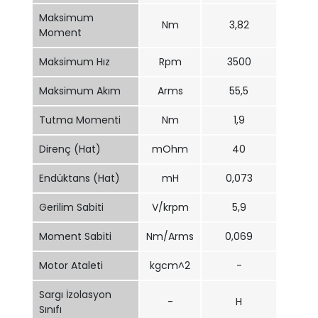
Maksimum
Nm
3,82
Moment
Maksimum Hız
Rpm
3500
Maksimum Akım
Arms
55,5
Tutma Momenti
Nm
1,9
Direnç (Hat)
mOhm
40
Endüktans (Hat)
mH
0,073
Gerilim Sabiti
V/krpm
5,9
Moment Sabiti
Nm/Arms
0,069
Motor Ataleti
kgcm^2
-
Sargı İzolasyon
-
H
Sınıfı