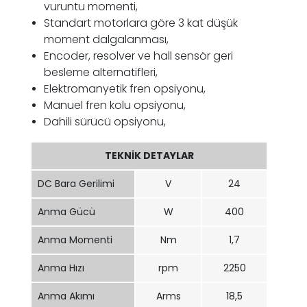
vuruntu momenti,
Standart motorlara göre 3 kat düşük
moment dalgalanması,
Encoder, resolver ve hall sensör geri
besleme alternatifleri,
Elektromanyetik fren opsiyonu,
Manuel fren kolu opsiyonu,
Dahili sürücü opsiyonu,
TEKNİK DETAYLAR
DC Bara Gerilimi
V
24
Anma Gücü
W
400
Anma Momenti
Nm
1,7
Anma Hızı
rpm
2250
Anma Akımı
Arms
18,5