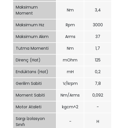
Maksimum
Nm
3,4
Moment
Maksimum Hız
Rpm
3000
Maksimum Akım
Arms
37
Tutma Momenti
Nm
1,7
Direnç (Hat)
mOhm
125
Endüktans (Hat)
mH
0,2
Gerilim Sabiti
V/krpm
7,8
Moment Sabiti
Nm/Arms
0,092
Motor Ataleti
kgcm^2
-
Sargı İzolasyon
-
H
Sınıfı