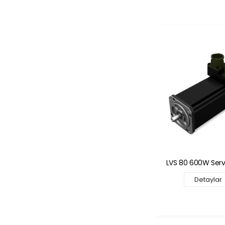
LVS 80 600W Servomotor
LVS 105 450W Se
Detaylar
Detaylar