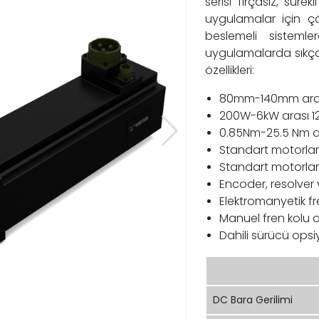
serisi fırçasız, sür
uygulamalar için çö
beslemeli sistemle
uygulamalarda sıkça 
özellikleri:
80mm-140mm arası 
200W-6kW arası 12
0.85Nm-25.5 Nm a
Standart motorlar
Standart motorla
Encoder, resolver v
Elektromanyetik f
Manuel fren kolu 
Dahili sürücü opsi
DC Bara Gerilimi