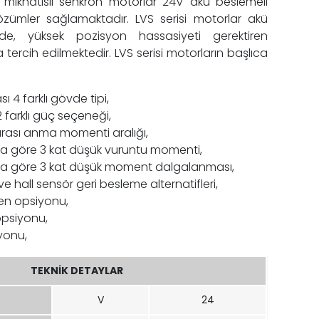
ekli mıknatıslı senkron motorlar 24V akü beslemeli
zümler sağlamaktadır. LVS serisi motorlar akü
rde, yüksek pozisyon hassasiyeti gerektiren
tercih edilmektedir. LVS serisi motorların başlıca
4 farklı gövde tipi,
 farklı güç seçeneği,
rası anma momenti aralığı,
a göre 3 kat düşük vuruntu momenti,
ra göre 3 kat düşük moment dalgalanması,
e hall sensör geri besleme alternatifleri,
ren opsiyonu,
opsiyonu,
yonu,
TEKNİK DETAYLAR
V
24