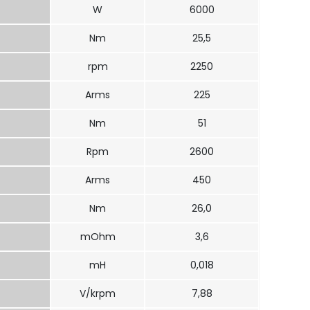
W
6000
Nm
25,5
rpm
2250
Arms
225
Nm
51
Rpm
2600
Arms
450
Nm
26,0
mOhm
3,6
mH
0,018
V/krpm
7,88