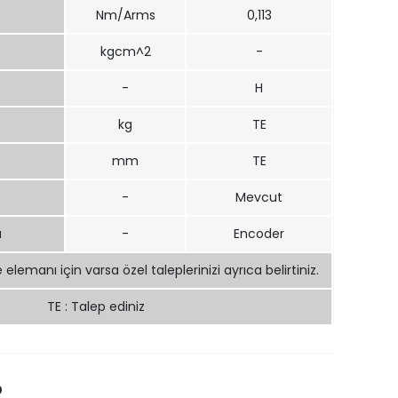
Nm/Arms
0,113
kgcm^2
-
-
H
kg
TE
mm
TE
-
Mevcut
ı
-
Encoder
lemanı için varsa özel taleplerinizi ayrıca belirtiniz.
TE : Talep ediniz
R