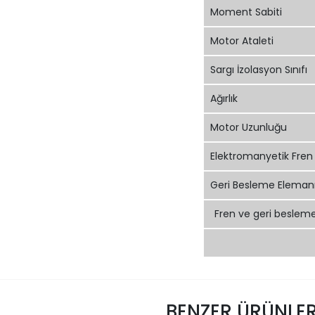
Moment Sabiti
Motor Ataleti
Sargı İzolasyon Sınıfı
Ağırlık
Motor Uzunluğu
Elektromanyetik Fren
Geri Besleme Eleman
Fren ve geri besleme e
BENZER ÜRÜNLE