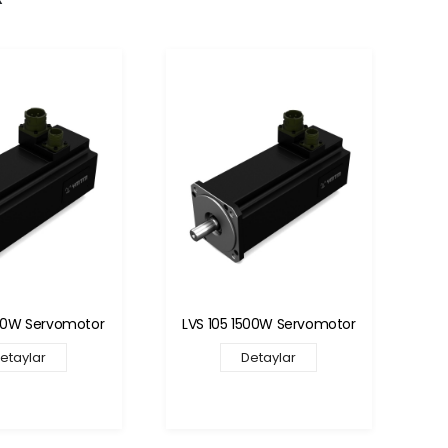
500W Servomotor
LVS 105 1800W Servomotor
LV
etaylar
Detaylar