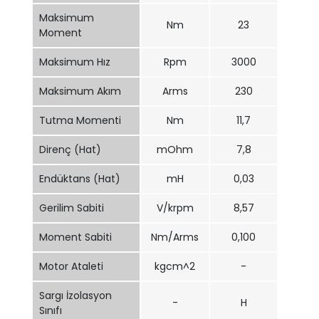
Maksimum
Nm
23
Moment
Maksimum Hız
Rpm
3000
Maksimum Akım
Arms
230
Tutma Momenti
Nm
11,7
Direnç (Hat)
mOhm
7,8
Endüktans (Hat)
mH
0,03
Gerilim Sabiti
V/krpm
8,57
Moment Sabiti
Nm/Arms
0,100
Motor Ataleti
kgcm^2
-
Sargı İzolasyon
-
H
Sınıfı