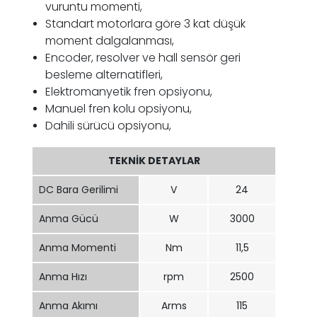
vuruntu momenti,
Standart motorlara göre 3 kat düşük
moment dalgalanması,
Encoder, resolver ve hall sensör geri
besleme alternatifleri,
Elektromanyetik fren opsiyonu,
Manuel fren kolu opsiyonu,
Dahili sürücü opsiyonu,
TEKNİK DETAYLAR
DC Bara Gerilimi
V
24
Anma Gücü
W
3000
Anma Momenti
Nm
11,5
Anma Hızı
rpm
2500
Anma Akımı
Arms
115