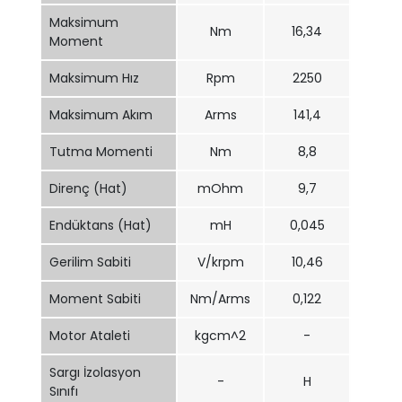
Maksimum
Nm
16,34
Moment
Maksimum Hız
Rpm
2250
Maksimum Akım
Arms
141,4
Tutma Momenti
Nm
8,8
Direnç (Hat)
mOhm
9,7
Endüktans (Hat)
mH
0,045
Gerilim Sabiti
V/krpm
10,46
Moment Sabiti
Nm/Arms
0,122
Motor Ataleti
kgcm^2
-
Sargı İzolasyon
-
H
Sınıfı