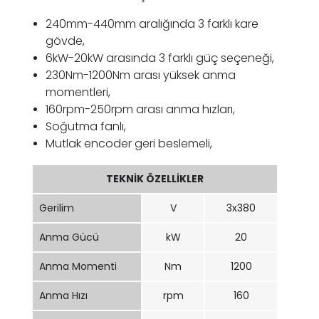
240mm-440mm aralığında 3 farklı kare
gövde,
6kW-20kW arasında 3 farklı güç seçeneği,
230Nm-1200Nm arası yüksek anma
momentleri,
160rpm-250rpm arası anma hızları,
Soğutma fanlı,
Mutlak encoder geri beslemeli,
TEKNİK ÖZELLİKLER
Gerilim
V
3x380
Anma Gücü
kW
20
Anma Momenti
Nm
1200
Anma Hızı
rpm
160