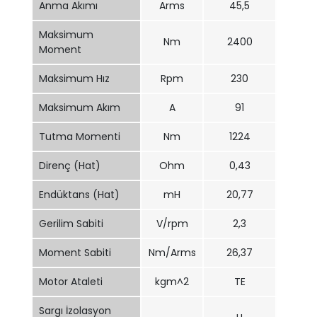
Anma Akımı
Arms
45,5
Maksimum
Nm
2400
Moment
Maksimum Hız
Rpm
230
Maksimum Akım
A
91
Tutma Momenti
Nm
1224
Direnç (Hat)
Ohm
0,43
Endüktans (Hat)
mH
20,77
Gerilim Sabiti
V/rpm
2,3
Moment Sabiti
Nm/Arms
26,37
Motor Ataleti
kgm^2
TE
Sargı İzolasyon