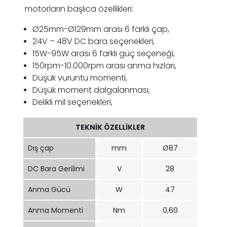
motorların başlıca özellikleri:
Ø25mm-Ø129mm arası 6 farklı çap,
24V – 48V DC bara seçenekleri,
15W-95W arası 6 farklı güç seçeneği,
150rpm-10.000rpm arası anma hızları,
Düşük vuruntu momenti,
Düşük moment dalgalanması,
Delikli mil seçenekleri,
TEKNİK ÖZELLİKLER
Dış çap
mm
Ø87
DC Bara Gerilimi
V
28
Anma Gücü
W
47
Anma Momenti
Nm
0,60