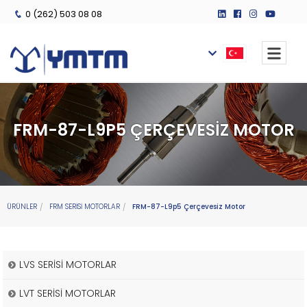
0 (262) 503 08 08
FRM-87-L9P5 ÇERÇEVESIZ MOTOR
ÜRÜNLER
FRM SERİSİ MOTORLAR
FRM-87-L9p5 Çerçevesiz Motor
LVS SERİSİ MOTORLAR
LVT SERİSİ MOTORLAR