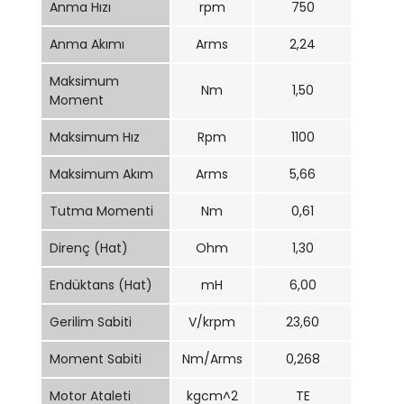
Anma Hızı
rpm
750
Anma Akımı
Arms
2,24
Maksimum
Nm
1,50
Moment
Maksimum Hız
Rpm
1100
Maksimum Akım
Arms
5,66
Tutma Momenti
Nm
0,61
Direnç (Hat)
Ohm
1,30
Endüktans (Hat)
mH
6,00
Gerilim Sabiti
V/krpm
23,60
Moment Sabiti
Nm/Arms
0,268
Motor Ataleti
kgcm^2
TE