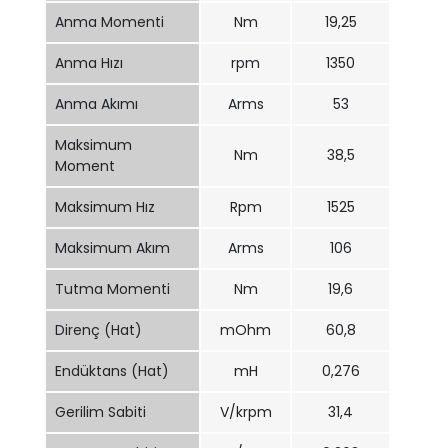
Anma Momenti
Nm
19,25
Anma Hızı
rpm
1350
Anma Akımı
Arms
53
Maksimum
Nm
38,5
Moment
Maksimum Hız
Rpm
1525
Maksimum Akım
Arms
106
Tutma Momenti
Nm
19,6
Direnç (Hat)
mOhm
60,8
Endüktans (Hat)
mH
0,276
Gerilim Sabiti
V/krpm
31,4