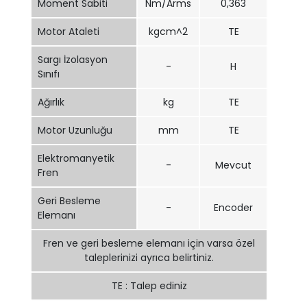
Moment Sabiti
Nm/Arms
0,363
Motor Ataleti
kgcm^2
TE
Sargı İzolasyon
-
H
Sınıfı
Ağırlık
kg
TE
Motor Uzunluğu
mm
TE
Elektromanyetik
-
Mevcut
Fren
Geri Besleme
-
Encoder
Elemanı
Fren ve geri besleme elemanı için varsa özel
taleplerinizi ayrıca belirtiniz.
TE : Talep ediniz