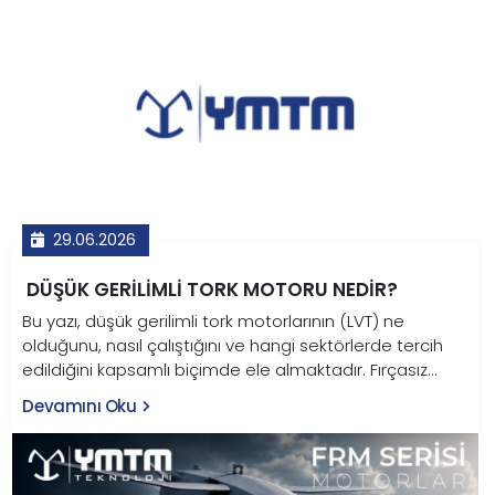
29.06.2026
DÜŞÜK GERILIMLI TORK MOTORU NEDIR?
Bu yazı, düşük gerilimli tork motorlarının (LVT) ne
olduğunu, nasıl çalıştığını ve hangi sektörlerde tercih
edildiğini kapsamlı biçimde ele almaktadır. Fırçasız
sürekli mıknatıslı senkron motor mimarisine sahip LVT
Devamını Oku
motorlar; 12V–48V arasında çalışarak redüktöre ihtiyaç
duymadan yüksek moment üretir. Savunma sanayi,
endüstriyel robotik, tarım makineleri, elektrikli taşıtlar ve
medikal ekipman başta olmak üzere pek çok kritik