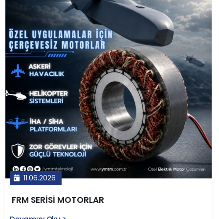
alanda kullanılan bu motorlar; dişli boşluğu olmaması,
sessiz çalışma, düşük bakım maliyeti ve uzun ömür gibi
avantajlarıyla geleneksel motor-redüktör
kombinasyonlarına üstün gelir. YMTM Teknoloji'nin yerli
tasarım ve üretim anlayışıyla geliştirdiği LVT serisi
motorlar, Türkiye'nin kritik teknoloji ihtiyaçlarına
rekabetçi çözümler sunmaktadır.
11.06.2026
FRM SERİSİ MOTORLAR