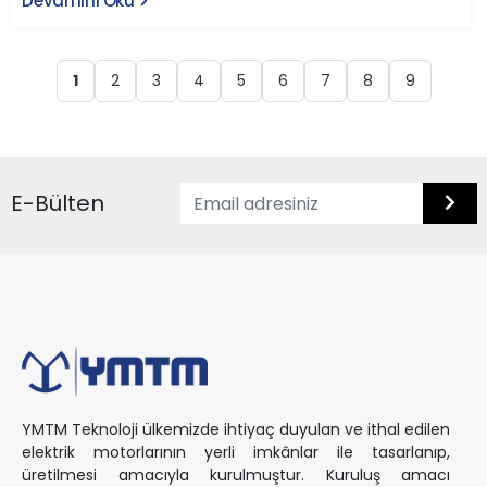
Devamını Oku
1
2
3
4
5
6
7
8
9
E-Bülten
YMTM Teknoloji ülkemizde ihtiyaç duyulan ve ithal edilen
elektrik motorlarının yerli imkânlar ile tasarlanıp,
üretilmesi amacıyla kurulmuştur. Kuruluş amacı