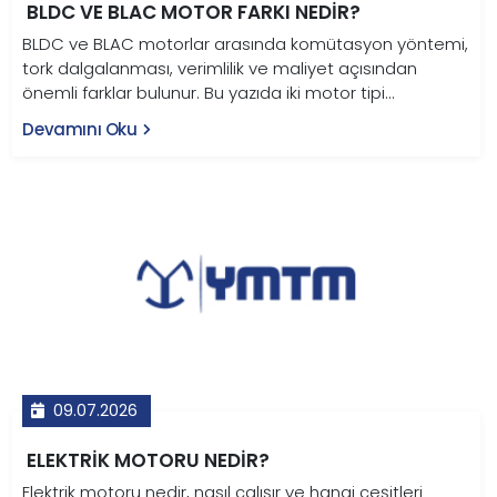
BLDC VE BLAC MOTOR FARKI NEDIR?
BLDC ve BLAC motorlar arasında komütasyon yöntemi,
tork dalgalanması, verimlilik ve maliyet açısından
önemli farklar bulunur. Bu yazıda iki motor tipi
karşılaştırmalı tablo ve grafiklerle teknik olarak ele
Devamını Oku
alınıyor.
09.07.2026
ELEKTRIK MOTORU NEDIR?
Elektrik motoru nedir, nasıl çalışır ve hangi çeşitleri