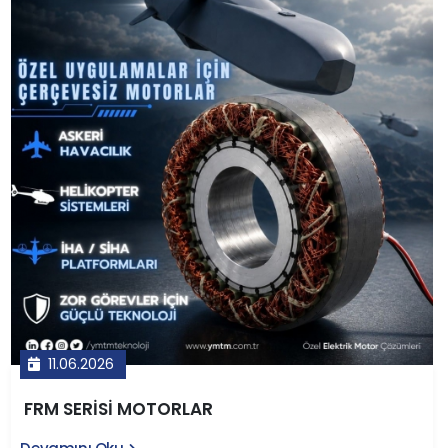
alanda kullanılan bu motorlar; dişli boşluğu olmaması,
sessiz çalışma, düşük bakım maliyeti ve uzun ömür gibi
avantajlarıyla geleneksel motor-redüktör
kombinasyonlarına üstün gelir. YMTM Teknoloji'nin yerli
tasarım ve üretim anlayışıyla geliştirdiği LVT serisi
motorlar, Türkiye'nin kritik teknoloji ihtiyaçlarına
rekabetçi çözümler sunmaktadır.
11.06.2026
FRM SERİSİ MOTORLAR