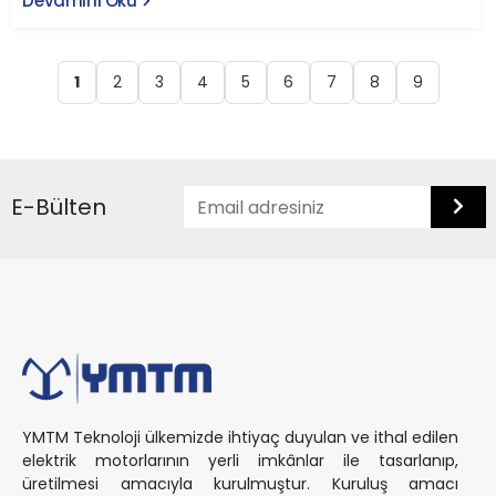
Devamını Oku
1
2
3
4
5
6
7
8
9
E-Bülten
YMTM Teknoloji ülkemizde ihtiyaç duyulan ve ithal edilen
elektrik motorlarının yerli imkânlar ile tasarlanıp,
üretilmesi amacıyla kurulmuştur. Kuruluş amacı