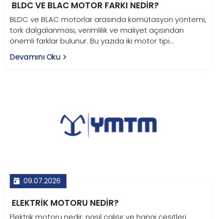
BLDC VE BLAC MOTOR FARKI NEDIR?
BLDC ve BLAC motorlar arasında komütasyon yöntemi,
tork dalgalanması, verimlilik ve maliyet açısından
önemli farklar bulunur. Bu yazıda iki motor tipi
karşılaştırmalı tablo ve grafiklerle teknik olarak ele
Devamını Oku
alınıyor.
09.07.2026
ELEKTRIK MOTORU NEDIR?
Elektrik motoru nedir, nasıl çalışır ve hangi çeşitleri