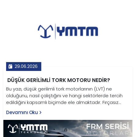
29.06.2026
DÜŞÜK GERILIMLI TORK MOTORU NEDIR?
Bu yazı, düşük gerilimli tork motorlarının (LVT) ne
olduğunu, nasıl çalıştığını ve hangi sektörlerde tercih
edildiğini kapsamlı biçimde ele almaktadır. Fırçasız
sürekli mıknatıslı senkron motor mimarisine sahip LVT
Devamını Oku
motorlar; 12V–48V arasında çalışarak redüktöre ihtiyaç
duymadan yüksek moment üretir. Savunma sanayi,
endüstriyel robotik, tarım makineleri, elektrikli taşıtlar ve
medikal ekipman başta olmak üzere pek çok kritik