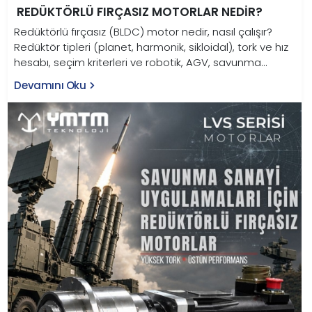
REDÜKTÖRLÜ FIRÇASIZ MOTORLAR NEDIR?
Redüktörlü fırçasız (BLDC) motor nedir, nasıl çalışır?
Redüktör tipleri (planet, harmonik, sikloidal), tork ve hız
hesabı, seçim kriterleri ve robotik, AGV, savunma
uygulamaları bu rehberde.
Devamını Oku