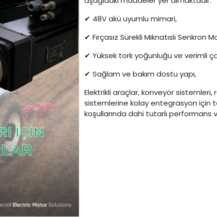
aşağıdaki maddeler yer almaktadır:
48V akü uyumlu mimari,
✔
Fırçasız Sürekli Mıknatıslı Senkron 
✔
Yüksek tork yoğunluğu ve verimli ç
✔
Sağlam ve bakım dostu yapı,
✔
Elektrikli araçlar, konveyör sistemle
sistemlerine kolay entegrasyon için 
koşullarında dahi tutarlı performans