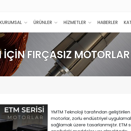
KURUMSAL
ÜRÜNLER
HİZMETLER
HABERLER
KA
 İÇİN FIRÇASIZ MOTORLAR
YMTM Teknoloji tarafından geliştirilen 
motorlar, zorlu endüstriyel uygulamala
sağlamak üzere tasarlanmıştır. ETM ser