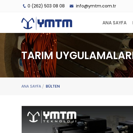
0 (262) 503 08 08
info@ymtm.com.tr
ANA SAYFA
TARIM UYGULAMALARI
ANA SAYFA
BÜLTEN