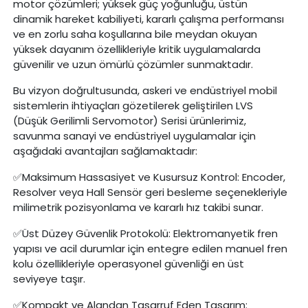
motor çözümleri; yüksek güç yoğunluğu, üstün
dinamik hareket kabiliyeti, kararlı çalışma performansı
ve en zorlu saha koşullarına bile meydan okuyan
yüksek dayanım özellikleriyle kritik uygulamalarda
güvenilir ve uzun ömürlü çözümler sunmaktadır.
Bu vizyon doğrultusunda, askeri ve endüstriyel mobil
sistemlerin ihtiyaçları gözetilerek geliştirilen LVS
(Düşük Gerilimli Servomotor) Serisi ürünlerimiz,
savunma sanayi ve endüstriyel uygulamalar için
aşağıdaki avantajları sağlamaktadır:
Maksimum Hassasiyet ve Kusursuz Kontrol: Encoder,
✅
Resolver veya Hall Sensör geri besleme seçenekleriyle
milimetrik pozisyonlama ve kararlı hız takibi sunar.
Üst Düzey Güvenlik Protokolü: Elektromanyetik fren
✅
yapısı ve acil durumlar için entegre edilen manuel fren
kolu özellikleriyle operasyonel güvenliği en üst
seviyeye taşır.
Kompakt ve Alandan Tasarruf Eden Tasarım:
✅