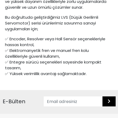
ve yüksek dayanım özellikleriyle zorlu uygulamalarda
güvenilir ve uzun ömürlü çözümler sunar.
Bu doğrultuda geliştirdiğimiz LVS (Düşük Gerilimli
Servomotor) serisi ürünlerimiz savunma sanayi
uygulamaları için;
Encoder, Resolver veya Hall Sensör seçenekleriyle
✅
hassas kontrol,
Elektromanyetik fren ve manuel fren kolu
✅
ö
zellikleriyle g
ü
venli kullan
ı
m,
Entegre s
ü
r
ü
c
ü
se
ç
enekleri sayesinde kompakt
✅
tasar
ı
m,
Y
ü
ksek verimlilik avantaj
ı
sağlamaktadır.
✅
E-Bülten