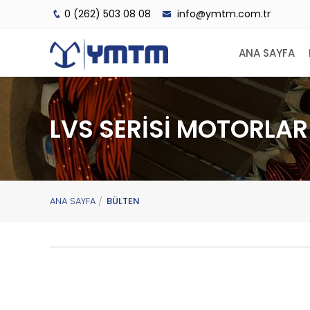
0 (262) 503 08 08
info@ymtm.com.tr
ANA SAYFA
LVS SERİSİ MOTORLAR
ANA SAYFA
BÜLTEN