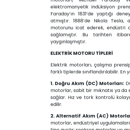
elektromanyetik indüksiyon prensibi
Faraday’ın 1831’de yaptığı deney
atmıştır. 1888’de Nikola Tesla, 
motorunu icat ederek, endüstri 
sağlamıştır. Bu tarihten itiba
yaygınlaşmıştır.
ELEKTRİK MOTORU TİPLERİ
Elektrik motorları, çalışma prensi
farklı tiplerde sınıflandırılabilir. En
1. Doğru Akım (DC) Motorları:
DC
motorlar, sabit bir mıknatıs ya da
sağlar. Hız ve tork kontrolü kola
edilir.
2. Alternatif Akım (AC) Motorlar
motorlar, endüstriyel uygulamalarda
tipe ayrılır: senkron motorlar ve a