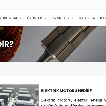
KURUMSAL
ÜRÜNLER
HİZMETLER
HABERLER
KA
İR?
ELEKTRİK MOTORU NEDİR?
Elektrik motoru, elektrik enerjis
Günümüzde endüstriyel otomasyon 