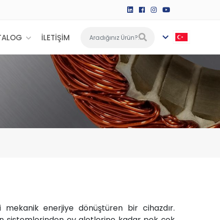
TALOG
İLETİŞİM
ini mekanik enerjiye dönüştüren bir cihazdır.
sistemlerinden ev aletlerine kadar pek çok