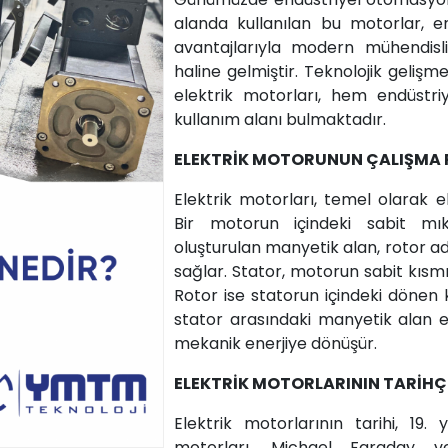
alanda kullanılan bu motorlar, ene
avantajlarıyla modern mühendisl
haline gelmiştir. Teknolojik gelişmel
elektrik motorları, hem endüstri
kullanım alanı bulmaktadır.
ELEKTRİK MOTORUNUN ÇALIŞMA 
Elektrik motorları, temel olarak e
Bir motorun içindeki sabit mık
oluşturulan manyetik alan, rotor a
sağlar. Stator, motorun sabit kısmı
Rotor ise statorun içindeki dönen kı
stator arasındaki manyetik alan e
mekanik enerjiye dönüşür.
ELEKTRİK MOTORLARININ TARİHÇ
Elektrik motorlarının tarihi, 19. 
motorları, Michael Faraday v