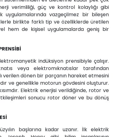
rji verimliliği, güç ve kontrol kolaylığı gibi
ik uygulamalarında vazgeçilmez bir bileşen
erle birlikte farklı tip ve özelliklerde üretilen
yel hem de kişisel uygulamalarda geniş bir
PRENSİBİ
lektromanyetik indüksiyon prensibiyle çalışır.
natıs veya elektromıknatıslar tarafından
dı verilen dönen bir parçanın hareket etmesini
dır ve genellikle motorun gövdesini oluşturur.
sımdır. Elektrik enerjisi verildiğinde, rotor ve
tkileşimleri sonucu rotor döner ve bu dönüş
ESİ
yüzyılın başlarına kadar uzanır. İlk elektrik
e Joseph Henry gibi bilim insanlarının