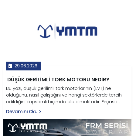
29.06.2026
DÜŞÜK GERILIMLI TORK MOTORU NEDIR?
Bu yazı, düşük gerilimli tork motorlarının (LVT) ne
olduğunu, nasıl çalıştığını ve hangi sektörlerde tercih
edildiğini kapsamlı biçimde ele almaktadır. Fırçasız
sürekli mıknatıslı senkron motor mimarisine sahip LVT
Devamını Oku
motorlar; 12V–48V arasında çalışarak redüktöre ihtiyaç
duymadan yüksek moment üretir. Savunma sanayi,
endüstriyel robotik, tarım makineleri, elektrikli taşıtlar ve
medikal ekipman başta olmak üzere pek çok kritik