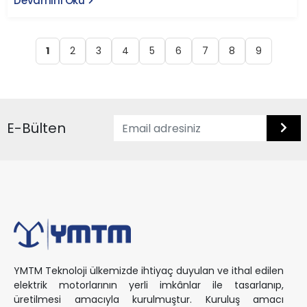
Devamını Oku
1
2
3
4
5
6
7
8
9
E-Bülten
YMTM Teknoloji ülkemizde ihtiyaç duyulan ve ithal edilen
elektrik motorlarının yerli imkânlar ile tasarlanıp,
üretilmesi amacıyla kurulmuştur. Kuruluş amacı