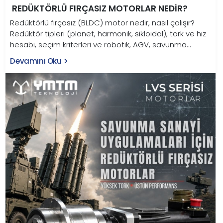
REDÜKTÖRLÜ FIRÇASIZ MOTORLAR NEDIR?
Redüktörlü fırçasız (BLDC) motor nedir, nasıl çalışır?
Redüktör tipleri (planet, harmonik, sikloidal), tork ve hız
hesabı, seçim kriterleri ve robotik, AGV, savunma
uygulamaları bu rehberde.
Devamını Oku