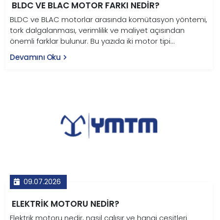
BLDC VE BLAC MOTOR FARKI NEDIR?
BLDC ve BLAC motorlar arasında komütasyon yöntemi,
tork dalgalanması, verimlilik ve maliyet açısından
önemli farklar bulunur. Bu yazıda iki motor tipi
karşılaştırmalı tablo ve grafiklerle teknik olarak ele
Devamını Oku
alınıyor.
09.07.2026
ELEKTRIK MOTORU NEDIR?
Elektrik motoru nedir, nasıl çalışır ve hangi çeşitleri