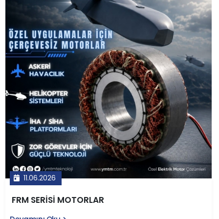
alanda kullanılan bu motorlar; dişli boşluğu olmaması,
sessiz çalışma, düşük bakım maliyeti ve uzun ömür gibi
avantajlarıyla geleneksel motor-redüktör
kombinasyonlarına üstün gelir. YMTM Teknoloji'nin yerli
tasarım ve üretim anlayışıyla geliştirdiği LVT serisi
motorlar, Türkiye'nin kritik teknoloji ihtiyaçlarına
rekabetçi çözümler sunmaktadır.
11.06.2026
FRM SERİSİ MOTORLAR