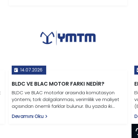
14.07.2026
BLDC VE BLAC MOTOR FARKI NEDIR?
E
k
BLDC ve BLAC motorlar arasında komütasyon
E
yöntemi, tork dalgalanması, verimlilik ve maliyet
v
açısından önemli farklar bulunur. Bu yazıda iki
(
motor tipi karşılaştırmalı tablo ve grafiklerle teknik
f
Devamını Oku
D
olarak ele alınıyor.
T