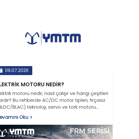
09.07.2026
LEKTRIK MOTORU NEDIR?
lektrik motoru nedir, nasıl çalışır ve hangi çeşitleri
ardır? Bu rehberde AC/DC motor tipleri, fırçasız
BLDC/BLAC) teknoloji, servo ve tork motoru
arkları ile endüstriyel kullanım alanları YMTM
evamını Oku
eknoloji uzmanlığıyla anlatılıyor.