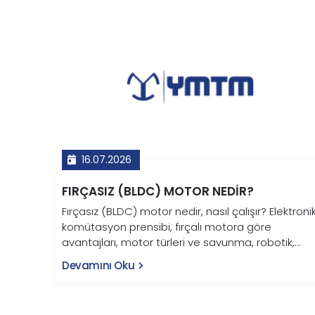
16.07.2026
FIRÇASIZ (BLDC) MOTOR NEDIR?
Fırçasız (BLDC) motor nedir, nasıl çalışır? Elektroni
komütasyon prensibi, fırçalı motora göre
avantajları, motor türleri ve savunma, robotik,
otomotiv ve tarım uygulamaları bu rehberde.
Devamını Oku