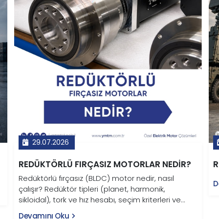
29.07.2026
REDÜKTÖRLÜ FIRÇASIZ MOTORLAR NEDIR?
R
Redüktörlü fırçasız (BLDC) motor nedir, nasıl
D
çalışır? Redüktör tipleri (planet, harmonik,
sikloidal), tork ve hız hesabı, seçim kriterleri ve
robotik, AGV, savunma uygulamaları bu rehberde.
Devamını Oku