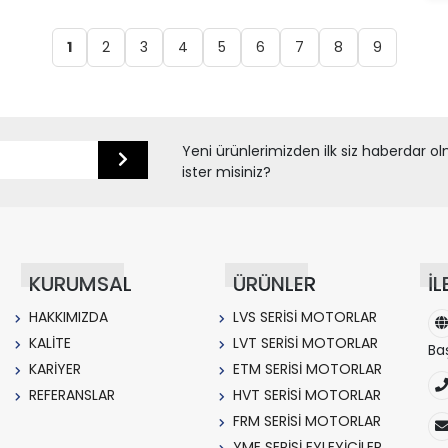
olmaması, sessiz çalışma, düşük bakım maliyeti
ve uzun ömür gibi avantajlarıyla geleneksel
1
2
3
4
5
6
7
8
9
motor-redüktör kombinasyonlarına üstün gelir.
YMTM Teknoloji'nin yerli tasarım ve üretim
anlayışıyla geliştirdiği LVT serisi motorlar,
Türkiye'nin kritik teknoloji ihtiyaçlarına rekabetçi
çözümler sunmaktadır.
Yeni ürünlerimizden ilk siz haberdar o
ister misiniz?
KURUMSAL
ÜRÜNLER
İL
HAKKIMIZDA
LVS SERİSİ MOTORLAR
KALİTE
LVT SERİSİ MOTORLAR
Ba
KARİYER
ETM SERİSİ MOTORLAR
REFERANSLAR
HVT SERİSİ MOTORLAR
FRM SERİSİ MOTORLAR
YME SERİSİ EYLEYİCİLER