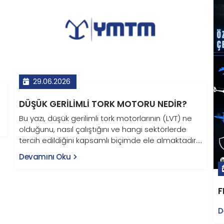
29.06.2026
DÜŞÜK GERILIMLI TORK MOTORU NEDIR?
Bu yazı, düşük gerilimli tork motorlarının (LVT) ne
olduğunu, nasıl çalıştığını ve hangi sektörlerde
tercih edildiğini kapsamlı biçimde ele almaktadır.
Fırçasız sürekli mıknatıslı senkron motor
Devamını Oku
mimarisine sahip LVT motorlar; 12V–48V arasında
çalışarak redüktöre ihtiyaç duymadan yüksek
moment üretir. Savunma sanayi, endüstriyel
F
robotik, tarım makineleri, elektrikli taşıtlar ve
medikal ekipman başta olmak üzere pek çok kritik
D
alanda kullanılan bu motorlar; dişli boşluğu