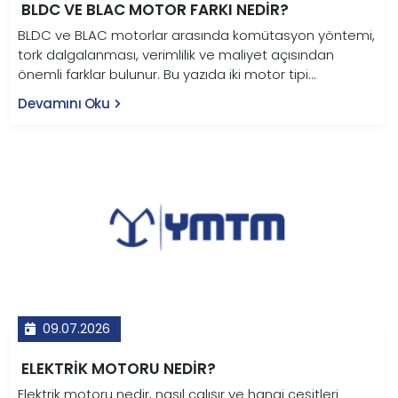
BLDC VE BLAC MOTOR FARKI NEDIR?
BLDC ve BLAC motorlar arasında komütasyon yöntemi,
tork dalgalanması, verimlilik ve maliyet açısından
önemli farklar bulunur. Bu yazıda iki motor tipi
karşılaştırmalı tablo ve grafiklerle teknik olarak ele
Devamını Oku
alınıyor.
09.07.2026
ELEKTRIK MOTORU NEDIR?
Elektrik motoru nedir, nasıl çalışır ve hangi çeşitleri