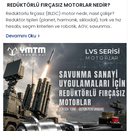
REDÜKTÖRLÜ FIRÇASIZ MOTORLAR NEDIR?
Redüktörlü fırçasız (BLDC) motor nedir, nasıl çalışır?
Redüktör tipleri (planet, harmonik, sikloidal), tork ve hız
hesabı, seçim kriterleri ve robotik, AGV, savunma
uygulamaları bu rehberde.
Devamını Oku