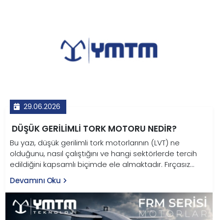
29.06.2026
DÜŞÜK GERILIMLI TORK MOTORU NEDIR?
Bu yazı, düşük gerilimli tork motorlarının (LVT) ne
olduğunu, nasıl çalıştığını ve hangi sektörlerde tercih
edildiğini kapsamlı biçimde ele almaktadır. Fırçasız
sürekli mıknatıslı senkron motor mimarisine sahip LVT
Devamını Oku
motorlar; 12V–48V arasında çalışarak redüktöre ihtiyaç
duymadan yüksek moment üretir. Savunma sanayi,
endüstriyel robotik, tarım makineleri, elektrikli taşıtlar ve
medikal ekipman başta olmak üzere pek çok kritik