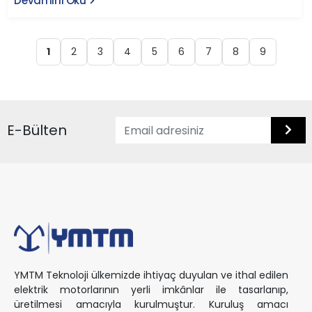
Devamını Oku
1
2
3
4
5
6
7
8
9
E-Bülten
YMTM Teknoloji ülkemizde ihtiyaç duyulan ve ithal edilen
elektrik motorlarının yerli imkânlar ile tasarlanıp,
üretilmesi amacıyla kurulmuştur. Kuruluş amacı