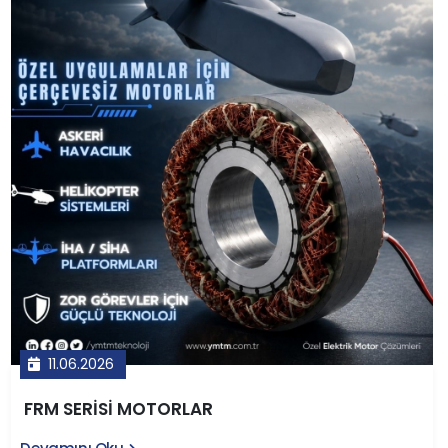
alanda kullanılan bu motorlar; dişli boşluğu olmaması,
sessiz çalışma, düşük bakım maliyeti ve uzun ömür gibi
avantajlarıyla geleneksel motor-redüktör
kombinasyonlarına üstün gelir. YMTM Teknoloji'nin yerli
tasarım ve üretim anlayışıyla geliştirdiği LVT serisi
motorlar, Türkiye'nin kritik teknoloji ihtiyaçlarına
rekabetçi çözümler sunmaktadır.
11.06.2026
FRM SERİSİ MOTORLAR