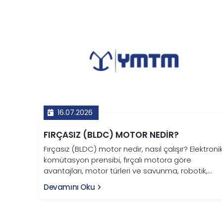
16.07.2026
FIRÇASIZ (BLDC) MOTOR NEDIR?
Fırçasız (BLDC) motor nedir, nasıl çalışır? Elektroni
komütasyon prensibi, fırçalı motora göre
avantajları, motor türleri ve savunma, robotik,
otomotiv ve tarım uygulamaları bu rehberde.
Devamını Oku