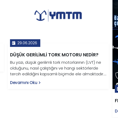
29.06.2026
DÜŞÜK GERILIMLI TORK MOTORU NEDIR?
Bu yazı, düşük gerilimli tork motorlarının (LVT) ne
olduğunu, nasıl çalıştığını ve hangi sektörlerde
tercih edildiğini kapsamlı biçimde ele almaktadır.
Fırçasız sürekli mıknatıslı senkron motor
Devamını Oku
mimarisine sahip LVT motorlar; 12V–48V arasında
çalışarak redüktöre ihtiyaç duymadan yüksek
moment üretir. Savunma sanayi, endüstriyel
F
robotik, tarım makineleri, elektrikli taşıtlar ve
medikal ekipman başta olmak üzere pek çok kritik
D
alanda kullanılan bu motorlar; dişli boşluğu