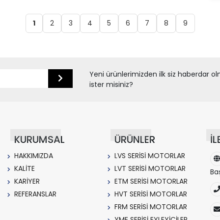
olmaması, sessiz çalışma, düşük bakım maliyeti
ve uzun ömür gibi avantajlarıyla geleneksel
1
2
3
4
5
6
7
8
9
motor-redüktör kombinasyonlarına üstün gelir.
YMTM Teknoloji'nin yerli tasarım ve üretim
anlayışıyla geliştirdiği LVT serisi motorlar,
Türkiye'nin kritik teknoloji ihtiyaçlarına rekabetçi
çözümler sunmaktadır.
Yeni ürünlerimizden ilk siz haberdar o
ister misiniz?
KURUMSAL
ÜRÜNLER
İL
HAKKIMIZDA
LVS SERİSİ MOTORLAR
KALİTE
LVT SERİSİ MOTORLAR
Ba
KARİYER
ETM SERİSİ MOTORLAR
REFERANSLAR
HVT SERİSİ MOTORLAR
FRM SERİSİ MOTORLAR
YME SERİSİ EYLEYİCİLER