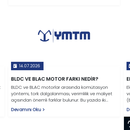
14.07.2026
BLDC VE BLAC MOTOR FARKI NEDIR?
E
k
BLDC ve BLAC motorlar arasında komütasyon
E
yöntemi, tork dalgalanması, verimlilik ve maliyet
v
açısından önemli farklar bulunur. Bu yazıda iki
(
motor tipi karşılaştırmalı tablo ve grafiklerle teknik
f
Devamını Oku
D
olarak ele alınıyor.
T