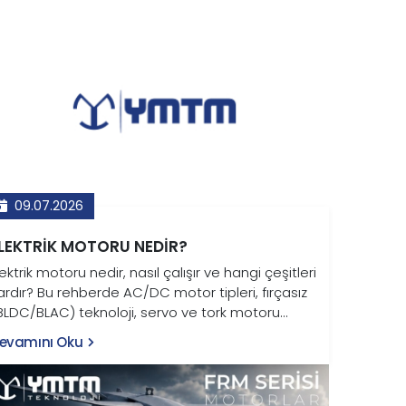
09.07.2026
LEKTRIK MOTORU NEDIR?
lektrik motoru nedir, nasıl çalışır ve hangi çeşitleri
ardır? Bu rehberde AC/DC motor tipleri, fırçasız
BLDC/BLAC) teknoloji, servo ve tork motoru
arkları ile endüstriyel kullanım alanları YMTM
evamını Oku
eknoloji uzmanlığıyla anlatılıyor.