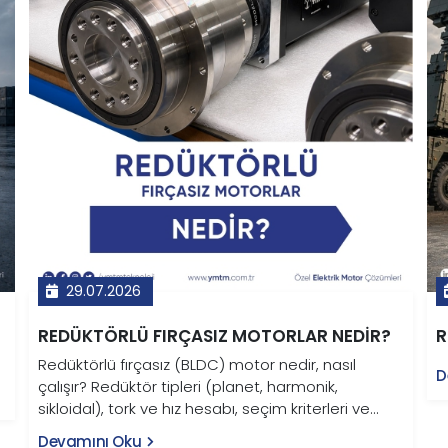
29.07.2026
REDÜKTÖRLÜ FIRÇASIZ MOTORLAR NEDIR?
R
Redüktörlü fırçasız (BLDC) motor nedir, nasıl
D
çalışır? Redüktör tipleri (planet, harmonik,
sikloidal), tork ve hız hesabı, seçim kriterleri ve
robotik, AGV, savunma uygulamaları bu rehberde.
Devamını Oku